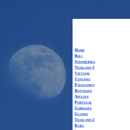
Home
Bali
Südamerika
Thailand-3
Vietnam
Tansania
Patagonien
Botswana
Apulien
Portugal
Gardasee
Uganda
Thailand-2
Kuba