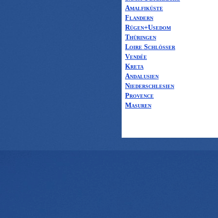
Amalfiküste
Flandern
Rügen+Usedom
Thüringen
Loire Schlösser
Vendée
Kreta
Andalusien
Niederschlesien
Provence
Masuren