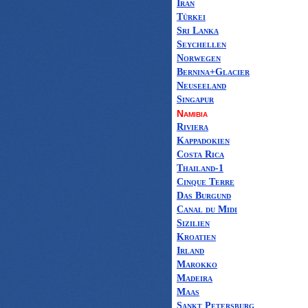
Iran
Türkei
Sri Lanka
Seychellen
Norwegen
Bernina+Glacier
Neuseeland
Singapur
Namibia
Riviera
Kappadokien
Costa Rica
Thailand-1
Cinque Terre
Das Burgund
Canal du Midi
Sizilien
Kroatien
Irland
Marokko
Madeira
Maas
Sankt Petersburg