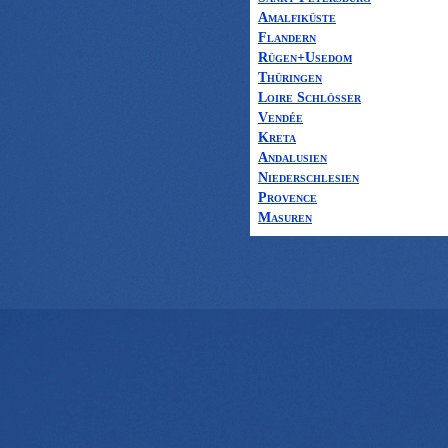
Amalfiküste
Flandern
Rügen+Usedom
Thüringen
Loire Schlösser
Vendée
Kreta
Andalusien
Niederschlesien
Provence
Masuren