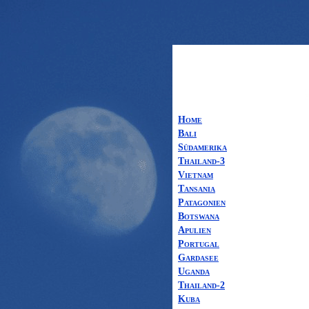
Home
Bali
Südamerika
Thailand-3
Vietnam
Tansania
Patagonien
Botswana
Apulien
Portugal
Gardasee
Uganda
Thailand-2
Kuba