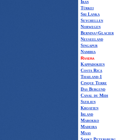
Iran
Türkei
Sri Lanka
Seychellen
Norwegen
Bernina+Glacier
Neuseeland
Singapur
Namibia
Riviera
Kappadokien
Costa Rica
Thailand-1
Cinque Terre
Das Burgund
Canal du Midi
Sizilien
Kroatien
Irland
Marokko
Madeira
Maas
Sankt Petersburg