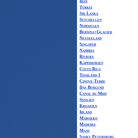
Iran
Türkei
Sri Lanka
Seychellen
Norwegen
Bernina+Glacier
Neuseeland
Singapur
Namibia
Riviera
Kappadokien
Costa Rica
Thailand-1
Cinque Terre
Das Burgund
Canal du Midi
Sizilien
Kroatien
Irland
Marokko
Madeira
Maas
Sankt Petersburg