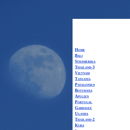
Home
Bali
Südamerika
Thailand-3
Vietnam
Tansania
Patagonien
Botswana
Apulien
Portugal
Gardasee
Uganda
Thailand-2
Kuba