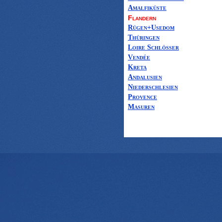
Amalfiküste
Flandern
Rügen+Usedom
Thüringen
Loire Schlösser
Vendée
Kreta
Andalusien
Niederschlesien
Provence
Masuren