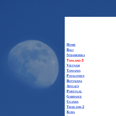
Home
Bali
Südamerika
Thailand-3
Vietnam
Tansania
Patagonien
Botswana
Apulien
Portugal
Gardasee
Uganda
Thailand-2
Kuba