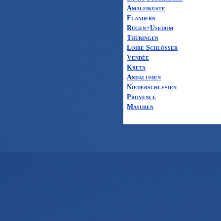
Amalfiküste
Flandern
Rügen+Usedom
Thüringen
Loire Schlösser
Vendée
Kreta
Andalusien
Niederschlesien
Provence
Masuren