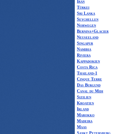
Iran
Türkei
Sri Lanka
Seychellen
Norwegen
Bernina+Glacier
Neuseeland
Singapur
Namibia
Riviera
Kappadokien
Costa Rica
Thailand-1
Cinque Terre
Das Burgund
Canal du Midi
Sizilien
Kroatien
Irland
Marokko
Madeira
Maas
Sankt Petersburg