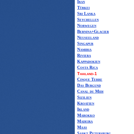
Iran
Türkei
Sri Lanka
Seychellen
Norwegen
Bernina+Glacier
Neuseeland
Singapur
Namibia
Riviera
Kappadokien
Costa Rica
Thailand-1
Cinque Terre
Das Burgund
Canal du Midi
Sizilien
Kroatien
Irland
Marokko
Madeira
Maas
Sankt Petersburg