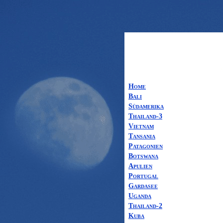
Home
Bali
Südamerika
Thailand-3
Vietnam
Tansania
Patagonien
Botswana
Apulien
Portugal
Gardasee
Uganda
Thailand-2
Kuba