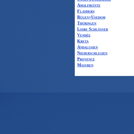
Amalfiküste
Flandern
Rügen+Usedom
Thüringen
Loire Schlösser
Vendée
Kreta
Andalusien
Niederschlesien
Provence
Masuren