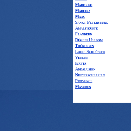
Marokko
Madeira
Maas
Sankt Petersburg
Amalfiküste
Flandern
Rügen+Usedom
Thüringen
Loire Schlösser
Vendée
Kreta
Andalusien
Niederschlesien
Provence
Masuren