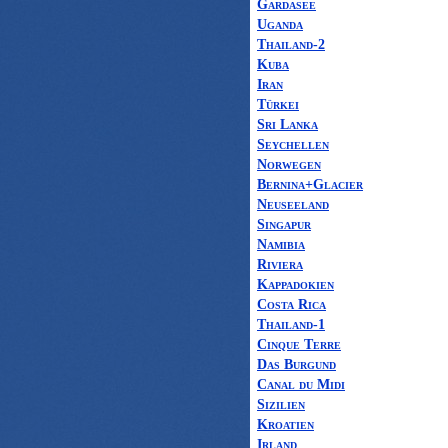
Gardasee
Uganda
Thailand-2
Kuba
Iran
Türkei
Sri Lanka
Seychellen
Norwegen
Bernina+Glacier
Neuseeland
Singapur
Namibia
Riviera
Kappadokien
Costa Rica
Thailand-1
Cinque Terre
Das Burgund
Canal du Midi
Sizilien
Kroatien
Irland