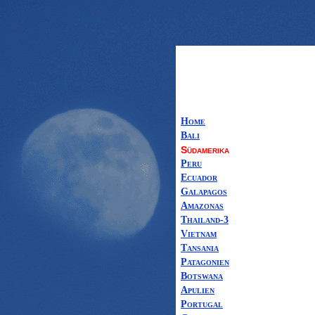
Home
Bali
Südamerika
Peru
Ecuador
Galapagos
Amazonas
Thailand-3
Vietnam
Tansania
Patagonien
Botswana
Apulien
Portugal