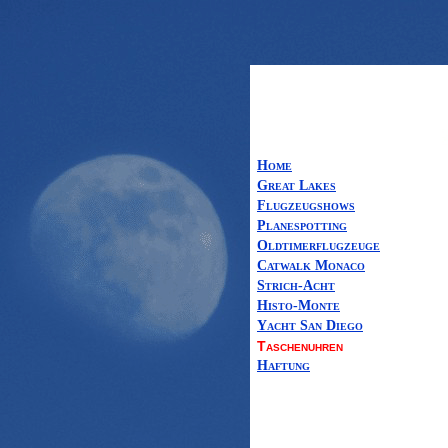
Home
Great Lakes
Flugzeugshows
Planespotting
Oldtimerflugzeuge
Catwalk Monaco
Strich-Acht
Histo-Monte
Yacht San Diego
Taschenuhren
Haftung